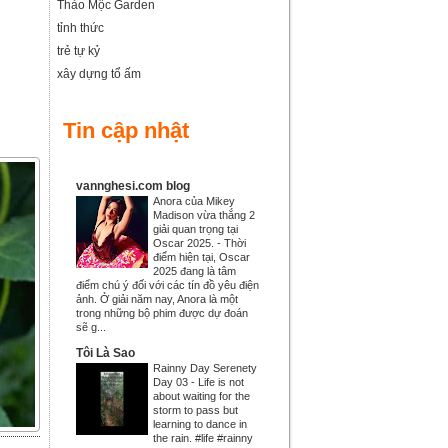
Thảo Mộc Garden
tỉnh thức
trẻ tự kỷ
xây dựng tổ ấm
Tin cập nhật
vannghesi.com blog
Anora của Mikey
Madison vừa thắng 2
giải quan trọng tại
Oscar 2025.
-
Thời
điểm hiện tại, Oscar
2025 đang là tâm
điểm chú ý đối với các tín đồ yêu điện
ảnh. Ở giải năm nay, Anora là một
trong những bộ phim được dự đoán
sẽ g...
Tôi Là Sao
Rainny Day Serenety
Day 03
-
Life is not
about waiting for the
storm to pass but
learning to dance in
the rain. #life #rainny