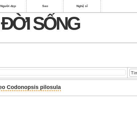
Người đẹp
Sao
Nghệ sĩ
 ĐỜI SỐNG
leo Codonopsis pilosula