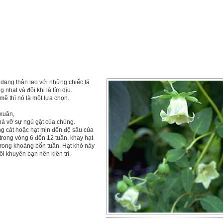
dạng thân leo với những chiếc lá
nhạt và đôi khi là tím dịu.
ẽ thì nó là một lựa chọn.
xuân,
há vỡ sự ngủ gật của chúng.
g cát hoặc hạt mịn đến độ sâu của
trong vòng 6 đến 12 tuần, khay hạt
trong khoảng bốn tuần. Hạt khó nảy
i khuyên bạn nên kiên trì.