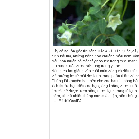
Cây có nguồn gốc từ Đông Bắc Á và Hàn Quốc, cây 
hình trái tim, những bông hoa chuông màu kem, vàng 
Nếu bạn muốn có một cây hoa leo trong trẻo, mạnh m
Ở Trung Quốc được sử dụng trong y học.
Nên gieo hạt giống vào cuối mùa đông và đầu mùa 
để hưởng lợi từ một đợt lạnh trong phân ủ ẩm để p
Chúng tôi khuyên bạn nên che các hạt rất mỏng bằn
kích thước hạt. Nếu các hạt giống không được nuôi 
ẩm có thể được ươm bằng nước lạnh trong tủ lạnh 
mầm, có thể nhiều tháng mới xuất hiện, nên chúng tô
http://ift.tt/1OasIEJ